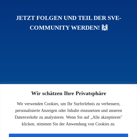
JETZT FOLGEN UND TEIL DER SVE-
COMMUNITY WERDEN! 🙌
Wir schätzen Ihre Privatsphäre
INFOS
Wir verwenden Cookies, um Ihr Surferlebnis zu verbessern,
Impressum
personalisierte Anzeigen oder Inhalte einzusetzen und unseren
Datenschutz
Datenverkehr zu analysieren. Wenn Sie auf „Alle akzeptieren"
Kontakt
klicken, stimmen Sie der Anwendung von Cookies zu.
Downloads