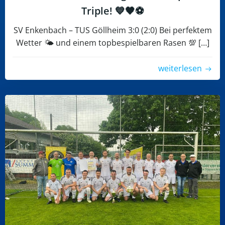
Triple! 💙🖤⚽️
SV Enkenbach – TUS Göllheim 3:0 (2:0) Bei perfektem
Wetter 🌤️ und einem topbespielbaren Rasen 💯 […]
weiterlesen