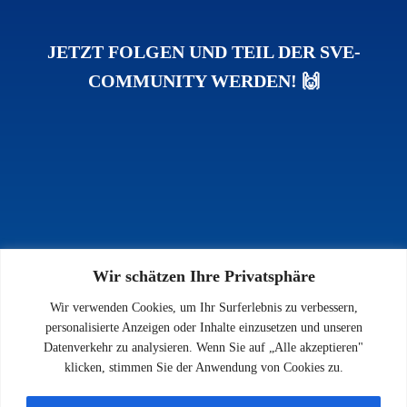
JETZT FOLGEN UND TEIL DER SVE-
COMMUNITY WERDEN! 🙌
Wir schätzen Ihre Privatsphäre
INFOS
Wir verwenden Cookies, um Ihr Surferlebnis zu verbessern,
Impressum
personalisierte Anzeigen oder Inhalte einzusetzen und unseren
Datenschutz
Datenverkehr zu analysieren. Wenn Sie auf „Alle akzeptieren"
Kontakt
klicken, stimmen Sie der Anwendung von Cookies zu.
Downloads