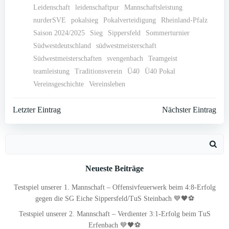
Leidenschaft
leidenschaftpur
Mannschaftsleistung
nurderSVE
pokalsieg
Pokalverteidigung
Rheinland-Pfalz
Saison 2024/2025
Sieg
Sippersfeld
Sommerturnier
Südwestdeutschland
südwestmeisterschaft
Südwestmeisterschaften
svengenbach
Teamgeist
teamleistung
Traditionsverein
Ü40
Ü40 Pokal
Vereinsgeschichte
Vereinsleben
Post
Post
Letzter Eintrag
Nächster Eintrag
navigation
navigation
Search
for:
Neueste Beiträge
Testspiel unserer 1. Mannschaft – Offensivfeuerwerk beim 4:8-Erfolg
gegen die SG Eiche Sippersfeld/TuS Steinbach 💙🖤⚽
Testspiel unserer 2. Mannschaft – Verdienter 3:1-Erfolg beim TuS
Erfenbach 💙🖤⚽