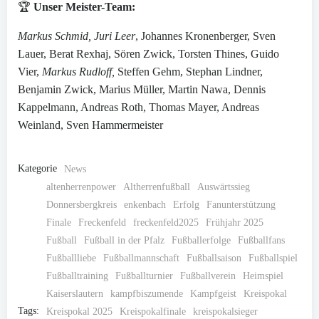
🏆
Unser Meister-Team:
Markus Schmid, Juri Leer
, Johannes Kronenberger, Sven
Lauer, Berat Rexhaj, Sören Zwick, Torsten Thines, Guido
Vier,
Markus Rudloff,
Steffen Gehm, Stephan Lindner,
Benjamin Zwick, Marius Müller, Martin Nawa, Dennis
Kappelmann, Andreas Roth, Thomas Mayer, Andreas
Weinland, Sven Hammermeister
Kategorie
News
altenherrenpower
Altherrenfußball
Auswärtssieg
Donnersbergkreis
enkenbach
Erfolg
Fanunterstützung
Finale
Freckenfeld
freckenfeld2025
Frühjahr 2025
Fußball
Fußball in der Pfalz
Fußballerfolge
Fußballfans
Fußballliebe
Fußballmannschaft
Fußballsaison
Fußballspiel
Fußballtraining
Fußballturnier
Fußballverein
Heimspiel
Kaiserslautern
kampfbiszumende
Kampfgeist
Kreispokal
Tags:
Kreispokal 2025
Kreispokalfinale
kreispokalsieger