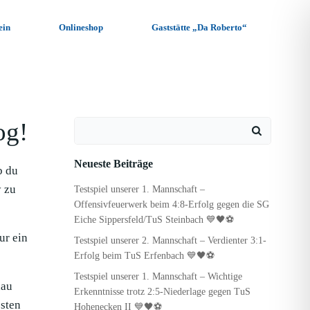
ein
Onlineshop
Gaststätte „Da Roberto“
og!
Search
for:
Neueste Beiträge
b du
y zu
Testspiel unserer 1. Mannschaft –
Offensivfeuerwerk beim 4:8-Erfolg gegen die SG
Eiche Sippersfeld/TuS Steinbach 💙🖤⚽
ur ein
Testspiel unserer 2. Mannschaft – Verdienter 3:1-
Erfolg beim TuS Erfenbach 💙🖤⚽
Testspiel unserer 1. Mannschaft – Wichtige
hau
Erkenntnisse trotz 2:5-Niederlage gegen TuS
sten
Hohenecken II 💙🖤⚽