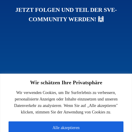
JETZT FOLGEN UND TEIL DER SVE-
COMMUNITY WERDEN! 🙌
Wir schätzen Ihre Privatsphäre
INFOS
Wir verwenden Cookies, um Ihr Surferlebnis zu verbessern,
Impressum
personalisierte Anzeigen oder Inhalte einzusetzen und unseren
Datenschutz
Datenverkehr zu analysieren. Wenn Sie auf „Alle akzeptieren"
Kontakt
klicken, stimmen Sie der Anwendung von Cookies zu.
Downloads
Alle akzeptieren