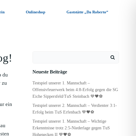
ein
Onlineshop
Gaststätte „Da Roberto“
og!
Search
for:
Neueste Beiträge
b du
y zu
Testspiel unserer 1. Mannschaft –
Offensivfeuerwerk beim 4:8-Erfolg gegen die SG
Eiche Sippersfeld/TuS Steinbach 💙🖤⚽
ur ein
Testspiel unserer 2. Mannschaft – Verdienter 3:1-
Erfolg beim TuS Erfenbach 💙🖤⚽
Testspiel unserer 1. Mannschaft – Wichtige
hau
Erkenntnisse trotz 2:5-Niederlage gegen TuS
sten
Hohenecken II 💙🖤⚽