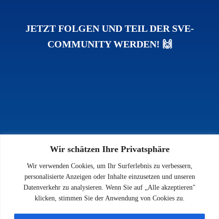
JETZT FOLGEN UND TEIL DER SVE-
COMMUNITY WERDEN! 🙌
Wir schätzen Ihre Privatsphäre
INFOS
Wir verwenden Cookies, um Ihr Surferlebnis zu verbessern,
Impressum
personalisierte Anzeigen oder Inhalte einzusetzen und unseren
Datenschutz
Datenverkehr zu analysieren. Wenn Sie auf „Alle akzeptieren"
Kontakt
klicken, stimmen Sie der Anwendung von Cookies zu.
Downloads