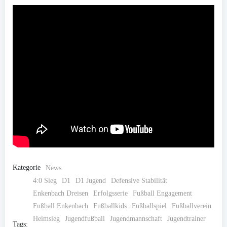
Kategorie
News
4:0 Sieg
D1
D1 Jugend
Defensive Stabilität
Enkenbach Dreisen
Erfolgsserie
Fußball Engagement
Fußball Enkenbach
Fußballkids
Fußballspiel
Fußballverein
Heimsieg
Jugendfußball
Jugendmannschaft
Jugendtrainer
Tags: