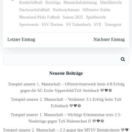
Kinderfußball
Kreisliga
Mannschaftsleistung
Matchbericht
Nachwuchsfußball
Nachwuchsteam
Offensive Stärke
Rheinland-Pfalz Fußball
Saison 2025
Spielbericht
Sportverein
SSV Dreisen
SV Enkenbach
SVE
Teamgeist
Post
Post
Letzter Eintrag
Nächster Eintrag
navigation
navigation
Search
for:
Neueste Beiträge
Testspiel unserer 1. Mannschaft – Offensivfeuerwerk beim 4:8-Erfolg
gegen die SG Eiche Sippersfeld/TuS Steinbach 💙🖤⚽
Testspiel unserer 2. Mannschaft – Verdienter 3:1-Erfolg beim TuS
Erfenbach 💙🖤⚽
Testspiel unserer 1. Mannschaft – Wichtige Erkenntnisse trotz 2:5-
Niederlage gegen TuS Hohenecken II 💙🖤⚽
Testspiel unserer 2. Mannschaft – 2:2 gegen den MTSV Beindersheim 💙🖤