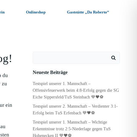
ein
Onlineshop
Gaststätte „Da Roberto“
og!
Search
for:
Neueste Beiträge
b du
y zu
Testspiel unserer 1. Mannschaft –
Offensivfeuerwerk beim 4:8-Erfolg gegen die SG
Eiche Sippersfeld/TuS Steinbach 💙🖤⚽
ur ein
Testspiel unserer 2. Mannschaft – Verdienter 3:1-
Erfolg beim TuS Erfenbach 💙🖤⚽
Testspiel unserer 1. Mannschaft – Wichtige
hau
Erkenntnisse trotz 2:5-Niederlage gegen TuS
sten
Hohenecken II 💙🖤⚽