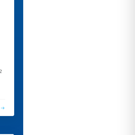
r
2
d