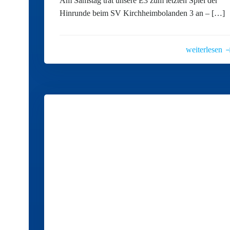
Am Samstag trat unsere E3 zum letzten Spiel der
Hinrunde beim SV Kirchheimbolanden 3 an – […]
weiterlesen