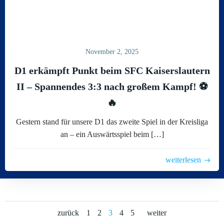
November 2, 2025
D1 erkämpft Punkt beim SFC Kaiserslautern
II – Spannendes 3:3 nach großem Kampf! ⚽
🔥
Gestern stand für unsere D1 das zweite Spiel in der Kreisliga
an – ein Auswärtsspiel beim […]
weiterlesen
Posts
Posts
Posts
Page
Page
Page
Page
Page
zurück
1
2
3
4
5
weiter