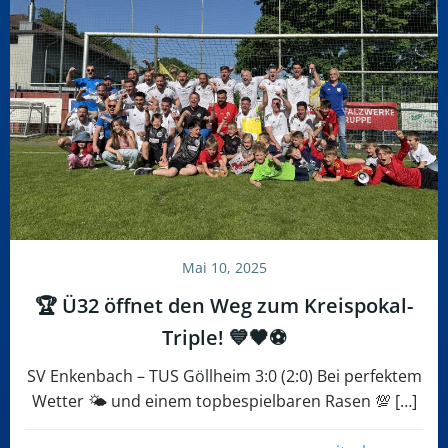
Mai 10, 2025
🏆 Ü32 öffnet den Weg zum Kreispokal-
Triple! 💙🖤⚽️
SV Enkenbach – TUS Göllheim 3:0 (2:0) Bei perfektem
Wetter 🌤️ und einem topbespielbaren Rasen 💯 […]