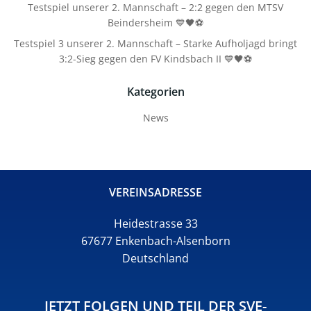
Testspiel unserer 2. Mannschaft – 2:2 gegen den MTSV
Beindersheim 💙🖤⚽
Testspiel 3 unserer 2. Mannschaft – Starke Aufholjagd bringt
3:2-Sieg gegen den FV Kindsbach II 💙🖤⚽
Kategorien
News
VEREINSADRESSE
Heidestrasse 33
67677 Enkenbach-Alsenborn
Deutschland
JETZT FOLGEN UND TEIL DER SVE-