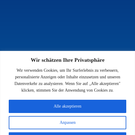
Wir schätzen Ihre Privatsphäre
INFOS
Wir verwenden Cookies, um Ihr Surferlebnis zu verbessern,
Impressum
personalisierte Anzeigen oder Inhalte einzusetzen und unseren
Datenschutz
Datenverkehr zu analysieren. Wenn Sie auf „Alle akzeptieren"
Kontakt
klicken, stimmen Sie der Anwendung von Cookies zu.
Downloads
Alle akzeptieren
Anpassen
© 2026 SV 1923 Enkenbach e.V.