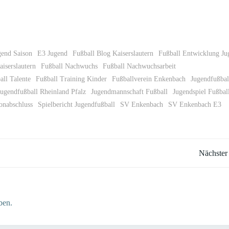
gend Saison
E3 Jugend
Fußball Blog Kaiserslautern
Fußball Entwicklung Ju
aiserslautern
Fußball Nachwuchs
Fußball Nachwuchsarbeit
all Talente
Fußball Training Kinder
Fußballverein Enkenbach
Jugendfußbal
Jugendfußball Rheinland Pfalz
Jugendmannschaft Fußball
Jugendspiel Fußbal
onabschluss
Spielbericht Jugendfußball
SV Enkenbach
SV Enkenbach E3
Post
Nächster
navigation
ben.