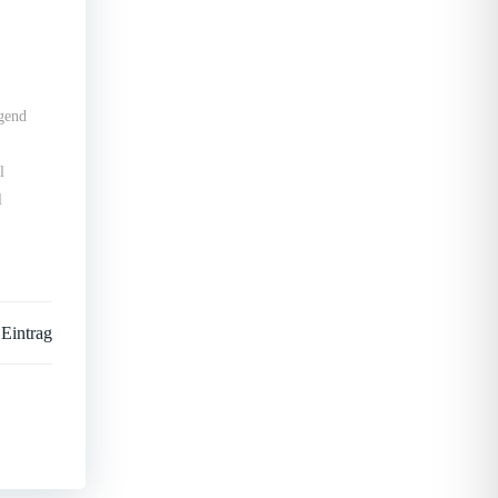
gend
l
l
 Eintrag