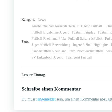
Kategorie
News
Amateurfußball Kaiserslautern
E Jugend Fußball
E Ju
Fußball Ergebnisse Jugend
Fußball Fairplay
Fußball K
Fußball Rheinland Pfalz
Fußball Saisonrückblick
Fußb
Tags:
Jugendfußball Entwicklung
Jugendfußball Highlights
Kinderfußball Rheinland Pfalz
Nachwuchsfußball
Sais
SV Enkenbach Jugend
Teamgeist Fußball
Post
Letzter Eintrag
navigation
Schreibe einen Kommentar
Du musst
angemeldet
sein, um einen Kommentar abzuge