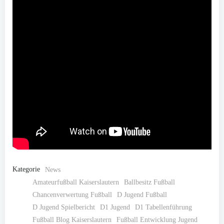
Kategorie
News
Amateurfußball Kaiserslautern
Ballbesitz Fußball
Chancenverwertung Fußball
D Jugend Fußball
D Jugend Spielbericht
D1 Jugend
D1 Tabellenführung
Fußball Blog Kaiserslautern
Fußball Entwicklung Jugend