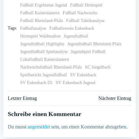
Fußball Ergebnisse Jugend
Fußball Heimspiel
Fußball Kaiserslautern
Fußball Nachwuchs
Fußball Rheinland-Pfalz
Fußball Taktikanalyse
Tags:
Fußballanalyse
Fußballverein Enkenbach
Heimspiel Waldstadion
Jugendfußball
Jugendfußball Highlights
Jugendfußball Rheinland-Pfalz
Jugendfußball Spielanalyse
Jugendspiel Fußball
Lokalfußball Kaiserslautern
Nachwuchsfußball Rheinland-Pfalz
SC Siegelbach
Spielbericht Jugendfußball
SV Enkenbach
SV Enkenbach D1
SV Enkenbach Jugend
Post
Post
Letzter Eintrag
Nächster Eintrag
navigation
navigation
Schreibe einen Kommentar
Du musst
angemeldet
sein, um einen Kommentar abzugeben.