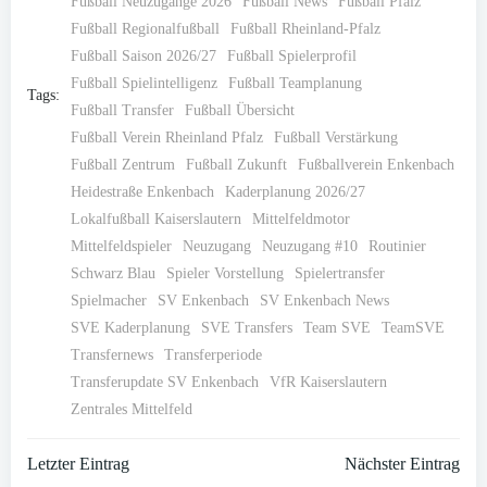
Fußball Neuzugänge 2026
Fußball News
Fußball Pfalz
Fußball Regionalfußball
Fußball Rheinland-Pfalz
Fußball Saison 2026/27
Fußball Spielerprofil
Fußball Spielintelligenz
Fußball Teamplanung
Tags:
Fußball Transfer
Fußball Übersicht
Fußball Verein Rheinland Pfalz
Fußball Verstärkung
Fußball Zentrum
Fußball Zukunft
Fußballverein Enkenbach
Heidestraße Enkenbach
Kaderplanung 2026/27
Lokalfußball Kaiserslautern
Mittelfeldmotor
Mittelfeldspieler
Neuzugang
Neuzugang #10
Routinier
Schwarz Blau
Spieler Vorstellung
Spielertransfer
Spielmacher
SV Enkenbach
SV Enkenbach News
SVE Kaderplanung
SVE Transfers
Team SVE
TeamSVE
Transfernews
Transferperiode
Transferupdate SV Enkenbach
VfR Kaiserslautern
Zentrales Mittelfeld
Post
Post
Letzter Eintrag
Nächster Eintrag