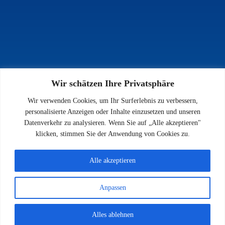
Wir schätzen Ihre Privatsphäre
INFOS
Wir verwenden Cookies, um Ihr Surferlebnis zu verbessern,
Impressum
personalisierte Anzeigen oder Inhalte einzusetzen und unseren
Datenschutz
Datenverkehr zu analysieren. Wenn Sie auf „Alle akzeptieren"
Kontakt
klicken, stimmen Sie der Anwendung von Cookies zu.
Downloads
Alle akzeptieren
Anpassen
© 2026 SV 1923 Enkenbach e.V.
Alles ablehnen