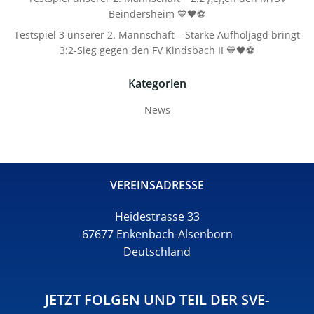
Beindersheim 💙🖤⚽
Testspiel 3 unserer 2. Mannschaft – Starke Aufholjagd bringt
3:2-Sieg gegen den FV Kindsbach II 💙🖤⚽
Kategorien
News
VEREINSADRESSE
Heidestrasse 33
67677 Enkenbach-Alsenborn
Deutschland
JETZT FOLGEN UND TEIL DER SVE-