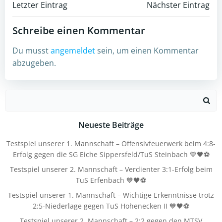
Post
Post
Letzter Eintrag
Nächster Eintrag
navigation
navigation
Schreibe einen Kommentar
Du musst
angemeldet
sein, um einen Kommentar
abzugeben.
Search
for:
Neueste Beiträge
Testspiel unserer 1. Mannschaft – Offensivfeuerwerk beim 4:8-
Erfolg gegen die SG Eiche Sippersfeld/TuS Steinbach 💙🖤⚽
Testspiel unserer 2. Mannschaft – Verdienter 3:1-Erfolg beim
TuS Erfenbach 💙🖤⚽
Testspiel unserer 1. Mannschaft – Wichtige Erkenntnisse trotz
2:5-Niederlage gegen TuS Hohenecken II 💙🖤⚽
Testspiel unserer 2. Mannschaft – 2:2 gegen den MTSV