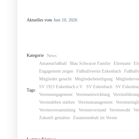
Aktuelles vom
Juni 10, 2026
Kategorie
News
Amateurfußball
Blau Schwarze Familie
Ehrenamt
Eh
Engagement zeigen
Fußballverein Enkenbach
Fußballv
Mitglieder gesucht
Mitgliederbeteiligung
Mitgliederv
SV 1923 Enkenbach e.V.
SV Enkenbach
SV Enkenbac
Tags:
Vereinsengagement
Vereinsentwicklung
Vereinsführun
Vereinsleben stärken
Vereinsmanagement
Vereinsmitgl
Vereinsversammlung
Vereinsvorstand
Vereinswahl
Ver
Zukunft gestalten
Zusammenhalt im Verein