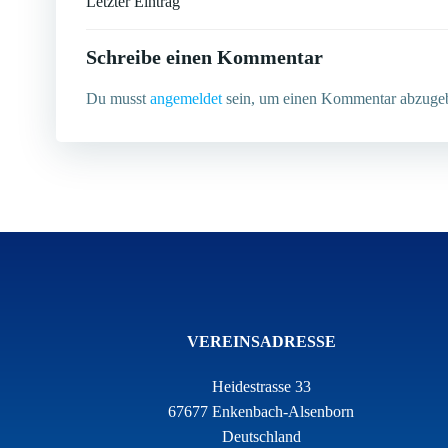
Post
Letzter Eintrag
navigation
Schreibe einen Kommentar
Du musst
angemeldet
sein, um einen Kommentar abzuge
VEREINSADRESSE
Heidestrasse 33
67677 Enkenbach-Alsenborn
Deutschland