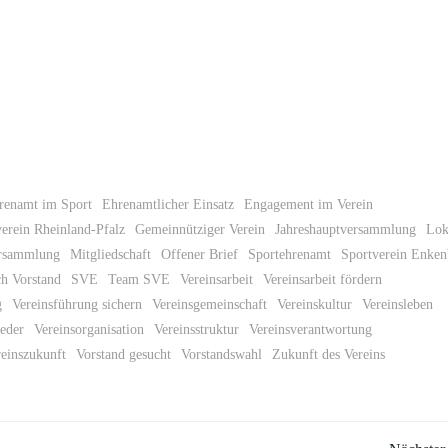
renamt im Sport
Ehrenamtlicher Einsatz
Engagement im Verein
erein Rheinland-Pfalz
Gemeinnütziger Verein
Jahreshauptversammlung
Lok
ersammlung
Mitgliedschaft
Offener Brief
Sportehrenamt
Sportverein Enken
h Vorstand
SVE
Team SVE
Vereinsarbeit
Vereinsarbeit fördern
g
Vereinsführung sichern
Vereinsgemeinschaft
Vereinskultur
Vereinsleben
ieder
Vereinsorganisation
Vereinsstruktur
Vereinsverantwortung
einszukunft
Vorstand gesucht
Vorstandswahl
Zukunft des Vereins